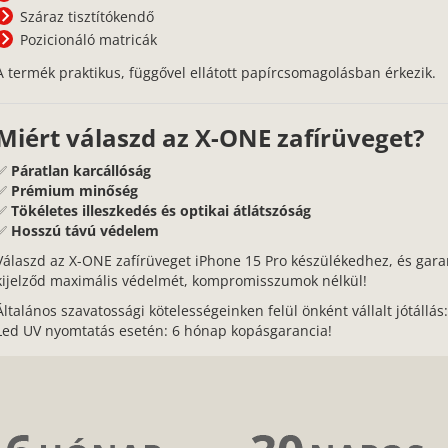
Száraz tisztítókendő
Pozicionáló matricák
A termék praktikus, függővel ellátott papírcsomagolásban érkezik.
Miért válaszd az X-ONE zafírüveget?
✅
Páratlan karcállóság
✅
Prémium minőség
✅
Tökéletes illeszkedés és optikai átlátszóság
✅
Hosszú távú védelem
Válaszd az X-ONE zafírüveget iPhone 15 Pro készülékedhez, és gara
kijelződ maximális védelmét, kompromisszumok nélkül!
Általános szavatossági kötelességeinken felül önként vállalt jótállás
Led UV nyomtatás esetén: 6 hónap kopásgarancia!