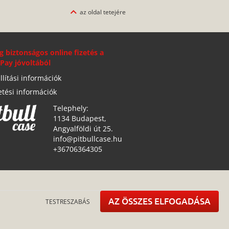
az oldal tetejére
g biztonságos online fizetés a
Pay jóvoltából
llítási információk
etési információk
Telephely:
1134 Budapest,
Angyalföldi út 25.
info@pitbullcase.hu
+36706364305
AZ ÖSSZES ELFOGADÁSA
TESTRESZABÁS