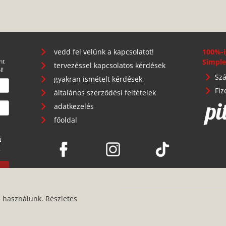
vedd fel velünk a kapcsolatot!
100%-i
nt
Simple
tervezéssel kapcsolatos kérdések
l!
Szá
gyakran ismételt kérdések
Fiz
általános szerződési feltételek
adatkezelés
főoldal
i
.
s használunk. Részletes