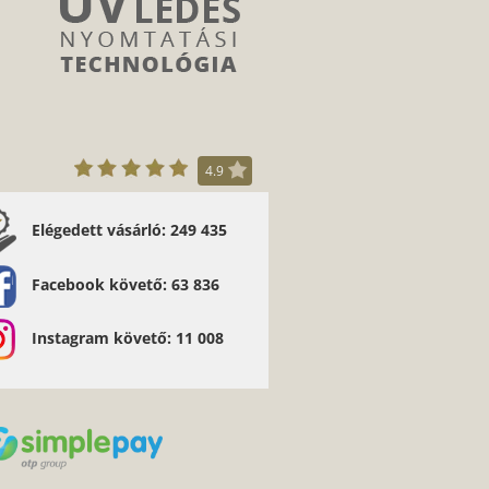
4.9
Elégedett vásárló: 249 435
öm szépen!!!! Gyors, pontos!!!!! Zatykó Sanca
Sándor
Facebook követő: 63 836
Instagram követő: 11 008