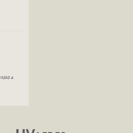
ntáld a
: