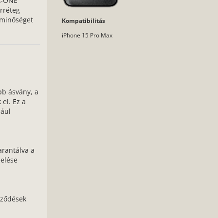
 X-ONE
írréteg
épminőséget
Kompatibilitás
iPhone 15 Pro Max
bb ásvány, a
el. Ez a
dául
garantálva a
zelése
eződések