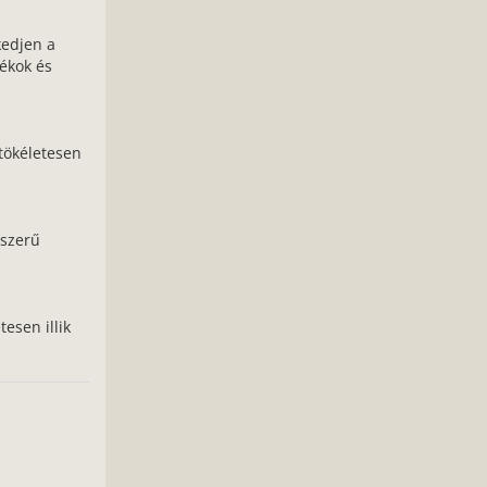
zkedjen a
rékok és
tökéletesen
ószerű
tesen illik