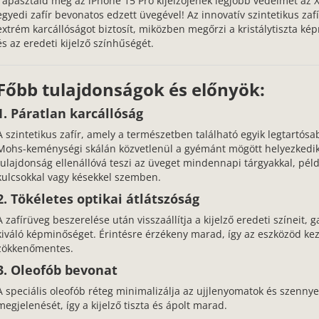
Tapasztald meg az iPhone 15 Pro kijelzőjének legjobb védelmét az
egyedi zafír bevonatos edzett üvegével! Az innovatív szintetikus zaf
extrém karcállóságot biztosít, miközben megőrzi a kristálytiszta k
és az eredeti kijelző színhűségét.
Főbb tulajdonságok és előnyök:
1. Páratlan karcállóság
A szintetikus zafír, amely a természetben található egyik legtartósa
Mohs-keménységi skálán közvetlenül a gyémánt mögött helyezkedik 
tulajdonság ellenállóvá teszi az üveget mindennapi tárgyakkal, pél
kulcsokkal vagy késekkel szemben.
2. Tökéletes optikai átlátszóság
A zafírüveg beszerelése után visszaállítja a kijelző eredeti színeit, 
kiváló képminőséget. Érintésre érzékeny marad, így az eszközöd ke
zökkenőmentes.
3. Oleofób bevonat
A speciális oleofób réteg minimalizálja az ujjlenyomatok és szenny
megjelenését, így a kijelző tiszta és ápolt marad.