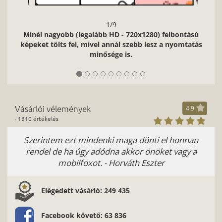
1/9
Minél nagyobb (legalább HD - 720x1280) felbontású
képeket tölts fel, mivel annál szebb lesz a nyomtatás
minősége is.
Vásárlói vélemények
4.9
- 1310 értékelés
Szerintem ezt mindenki maga dönti el honnan
rendel de ha úgy adódna akkor önöket vagy a
mobilfoxot. - Horváth Eszter
Elégedett vásárló: 249 435
Facebook követő: 63 836