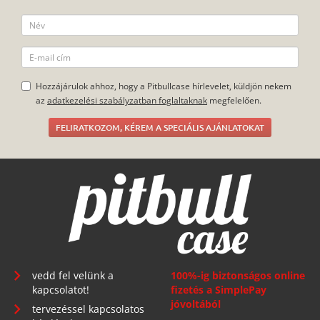
Hozzájárulok ahhoz, hogy a Pitbullcase hírlevelet, küldjön nekem
az
adatkezelési szabályzatban foglaltaknak
megfelelően.
FELIRATKOZOM, KÉREM A SPECIÁLIS AJÁNLATOKAT
vedd fel velünk a
100%-ig biztonságos online
kapcsolatot!
fizetés a SimplePay
jóvoltából
tervezéssel kapcsolatos