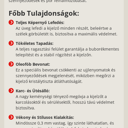
szennyeződések és por felhalmozódását.
Főbb Tulajdonságok:
Teljes Képernyő Lefedés:
Az üveg lefedi a kijelző minden részét, beleértve a
szélek görbületét is, biztosítva a maximális védelmet.
Tökéletes Tapadás:
A teljes ragasztási felület garantálja a buborékmentes
telepítést és a stabil rögzítést a kijelzőn.
Oleofób Bevonat:
Ez a speciális bevonat csökkenti az ujjlenyomatok és
szennyeződések megjelenését, miközben megőrzi a
kijelző kristálytiszta átláthatóságát.
Karc- és Ütésálló:
A nagy keménységi tényező megóvja a kijelzőt a
karcolásoktól és sérülésektől, hosszú távú védelmet
biztosítva.
Vékony és Stílusos Kialakítás:
Mindössze 0,3 mm vastag, így szinte láthatatlan, és