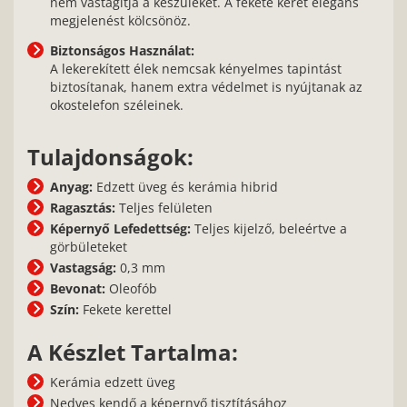
nem vastagítja a készüléket. A fekete keret elegáns
megjelenést kölcsönöz.
Biztonságos Használat:
A lekerekített élek nemcsak kényelmes tapintást
biztosítanak, hanem extra védelmet is nyújtanak az
okostelefon széleinek.
Tulajdonságok:
Anyag:
Edzett üveg és kerámia hibrid
Ragasztás:
Teljes felületen
Képernyő Lefedettség:
Teljes kijelző, beleértve a
görbületeket
Vastagság:
0,3 mm
Bevonat:
Oleofób
Szín:
Fekete kerettel
A Készlet Tartalma:
Kerámia edzett üveg
Nedves kendő a képernyő tisztításához