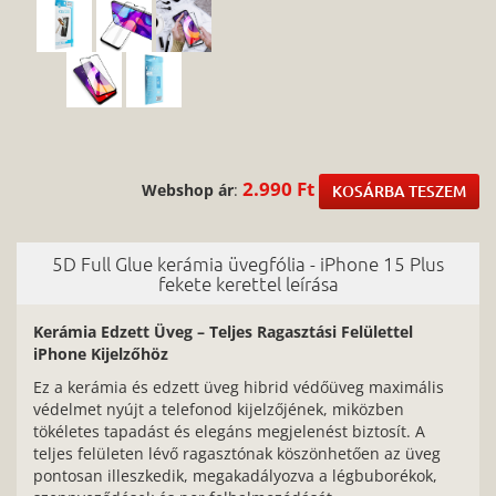
2.990 Ft
Webshop ár
:
KOSÁRBA TESZEM
5D Full Glue kerámia üvegfólia - iPhone 15 Plus
fekete kerettel leírása
Kerámia Edzett Üveg – Teljes Ragasztási Felülettel
iPhone Kijelzőhöz
Ez a kerámia és edzett üveg hibrid védőüveg maximális
védelmet nyújt a telefonod kijelzőjének, miközben
tökéletes tapadást és elegáns megjelenést biztosít. A
teljes felületen lévő ragasztónak köszönhetően az üveg
pontosan illeszkedik, megakadályozva a légbuborékok,