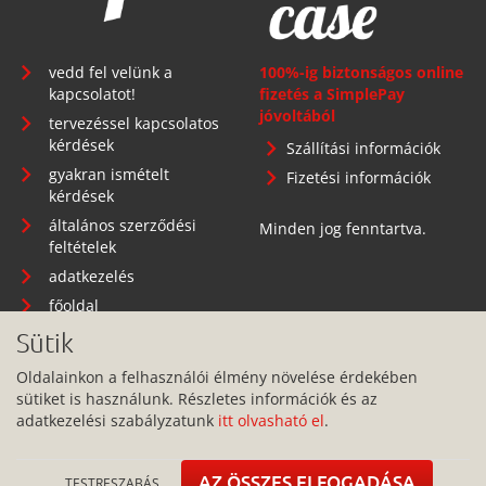
vedd fel velünk a
100%-ig biztonságos online
kapcsolatot!
fizetés a SimplePay
jóvoltából
tervezéssel kapcsolatos
kérdések
Szállítási információk
gyakran ismételt
Fizetési információk
kérdések
általános szerződési
Minden jog fenntartva.
feltételek
adatkezelés
főoldal
Sütik
Oldalainkon a felhasználói élmény növelése érdekében
sütiket is használunk. Részletes információk és az
Telephely: 1134 Budapest, Angyalföldi út 25.
adatkezelési szabályzatunk
itt olvasható el
.
info@pitbullcase.hu
+36706364305
AZ ÖSSZES ELFOGADÁSA
TESTRESZABÁS