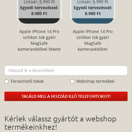
Listaár:
5.990 Ft
Listaár:
5.990 Ft
Egyedi tervezéssel:
Egyedi tervezéssel:
8.980 Ft
8.980 Ft
Apple iPhone 14 Pro
Apple iPhone 14 Pro
szilikon tok gyári
szilikon tok gyári
MagSafe
MagSafe
kameravédővel fekete
kameravédővel
sötétkék
Tervezhető tokok
Webshop termékek
TALÁLD MEG A HOZZÁD ILLŐ TELEFONTOKOT!
Kérlek válassz gyártót a webshop
termékeinkhez!