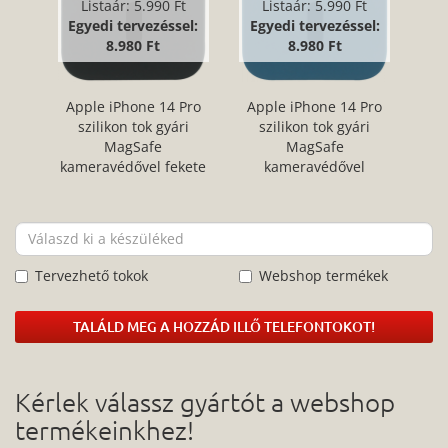
Listaár:
5.990 Ft
Listaár:
5.990 Ft
Egyedi tervezéssel:
Egyedi tervezéssel:
8.980 Ft
8.980 Ft
Apple iPhone 14 Pro
Apple iPhone 14 Pro
szilikon tok gyári
szilikon tok gyári
MagSafe
MagSafe
kameravédővel fekete
kameravédővel
sötétkék
Tervezhető tokok
Webshop termékek
TALÁLD MEG A HOZZÁD ILLŐ TELEFONTOKOT!
Kérlek válassz gyártót a webshop
termékeinkhez!