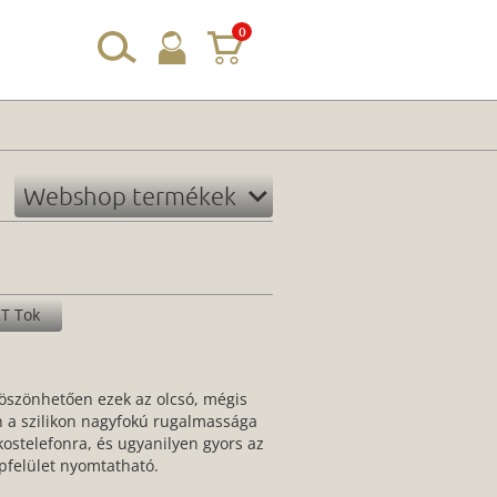
0
Webshop termékek
T Tok
öszönhetően ezek az olcsó, mégis
n a szilikon nagyfokú rugalmassága
ostelefonra, és ugyanilyen gyors az
apfelület nyomtatható.