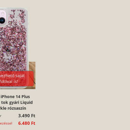
vezhető saját
fotóval is!
 iPhone 14 Plus
n tok gyári Liquid
kle rózsaszín
3.490 Ft
r
6.480 Ft
vezéssel