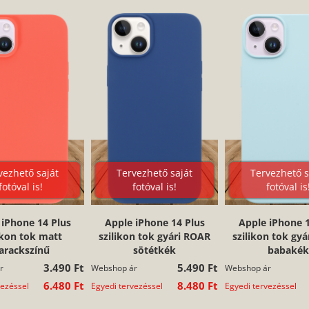
vezhető saját
Tervezhető saját
Tervezhető s
fotóval is!
fotóval is!
fotóval is
 iPhone 14 Plus
Apple iPhone 14 Plus
Apple iPhone 1
ikon tok matt
szilikon tok gyári ROAR
szilikon tok gy
arackszínű
sötétkék
babakék
3.490 Ft
5.490 Ft
r
Webshop ár
Webshop ár
6.480 Ft
8.480 Ft
vezéssel
Egyedi tervezéssel
Egyedi tervezéssel