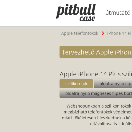
útmutató
Apple telefontokok
iPhone 14 Pl
Tervezhető Apple iPhon
Apple iPhone 14 Plus szil
szilikon tok
oldalra nyíló fli
oldalra nyíló mágneses flipes bőr
Webshopunkban a szilikon tokok 
megbízható telefontokok védelmet 
miatt tökéletesen illeszkednek a k
eltávolítása is. Ideá