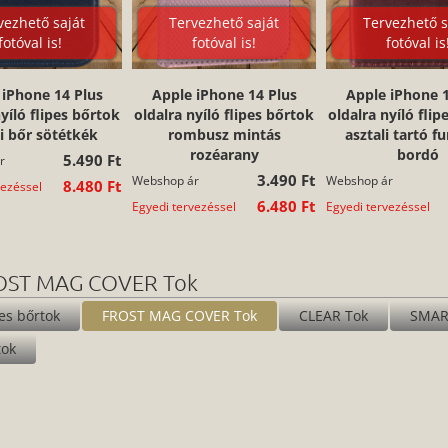
vezhető saját
Tervezhető saját
Tervezhető s
fotóval is!
fotóval is!
fotóval is
 iPhone 14 Plus
Apple iPhone 14 Plus
Apple iPhone 1
yíló flipes bőrtok
oldalra nyíló flipes bőrtok
oldalra nyíló flip
i bőr sötétkék
rombusz mintás
asztali tartó f
rozéarany
bordó
5.490 Ft
r
3.490 Ft
Webshop ár
Webshop ár
8.480 Ft
vezéssel
6.480 Ft
Egyedi tervezéssel
Egyedi tervezéssel
ROST MAG COVER Tok
pes bőrtok
FROST MAG COVER Tok
CLEAR Tok
SMAR
tok