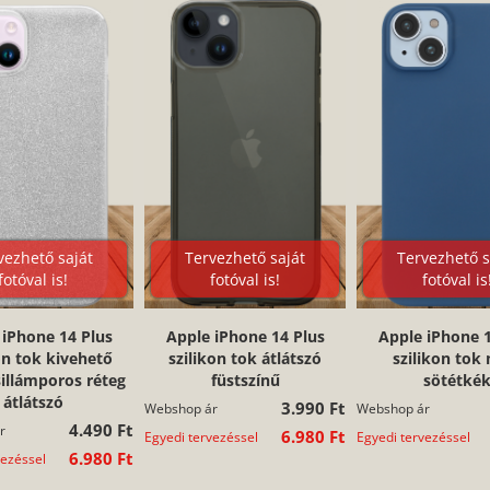
vezhető saját
Tervezhető saját
Tervezhető s
fotóval is!
fotóval is!
fotóval is
 iPhone 14 Plus
Apple iPhone 14 Plus
Apple iPhone 1
on tok kivehető
szilikon tok átlátszó
szilikon tok
sillámporos réteg
füstszínű
sötétké
átlátszó
3.990 Ft
Webshop ár
Webshop ár
4.490 Ft
r
6.980 Ft
Egyedi tervezéssel
Egyedi tervezéssel
6.980 Ft
vezéssel