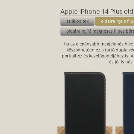
Apple iPhone 14 Plus olda
szilikon tok
oldalra nyíló fli
oldalra nyíló mágneses flipes bőr
Ha az elegánsabb megjelenés híve va
köszönhetően ez a tartó dupla vé
portjaihoz és kezelőpaneljéhez is. A
és jól is né