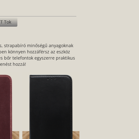
T Tok
rtós, strapabíró minőségű anyagoknak
zben könnyen hozzáférsz az eszköz
es bőr telefontok egyszerre praktikus
lenést hozzá!