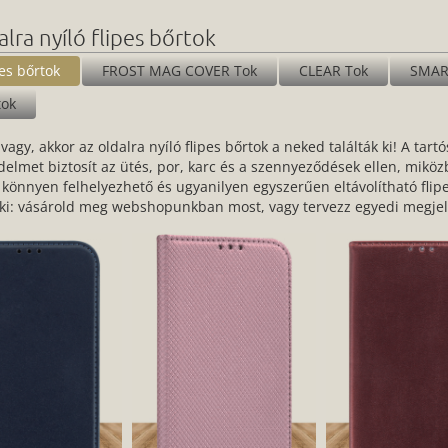
lra nyíló flipes bőrtok
pes bőrtok
FROST MAG COVER Tok
CLEAR Tok
SMAR
tok
gy, akkor az oldalra nyíló flipes bőrtok a neked találták ki! A ta
delmet biztosít az ütés, por, karc és a szennyeződések ellen, mikö
 könnyen felhelyezhető és ugyanilyen egyszerűen eltávolítható flip
z ki: vásárold meg webshopunkban most, vagy tervezz egyedi megje