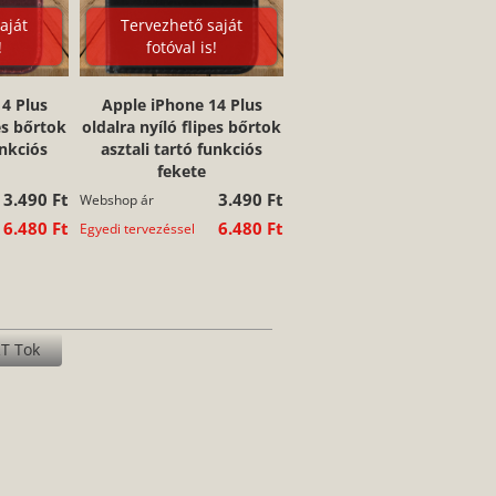
aját
Tervezhető saját
!
fotóval is!
4 Plus
Apple iPhone 14 Plus
es bőrtok
oldalra nyíló flipes bőrtok
unkciós
asztali tartó funkciós
fekete
3.490 Ft
3.490 Ft
Webshop ár
6.480 Ft
6.480 Ft
Egyedi tervezéssel
T Tok