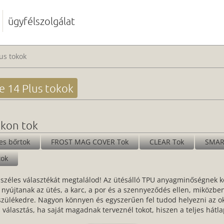
ügyfélszolgálat
us tokok
e 14 Plus tokok
ikon tok
pes bőrtok
FROST MAG COVER Tok
CLEAR Tok
SMAR
tok
széles választékát megtalálod! Az ütésálló TPU anyagminőségnek k
nyújtanak az ütés, a karc, a por és a szennyeződés ellen, miközbe
észülékedre. Nagyon könnyen és egyszerűen fel tudod helyezni az ok
lis választás, ha saját magadnak terveznél tokot, hiszen a teljes hátl