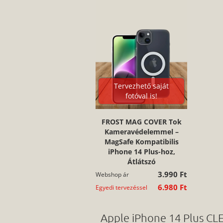
Tervezhető saját
fotóval is!
FROST MAG COVER Tok
Kameravédelemmel –
MagSafe Kompatibilis
iPhone 14 Plus-hoz,
Átlátszó
3.990 Ft
Webshop ár
6.980 Ft
Egyedi tervezéssel
Apple iPhone 14 Plus CL