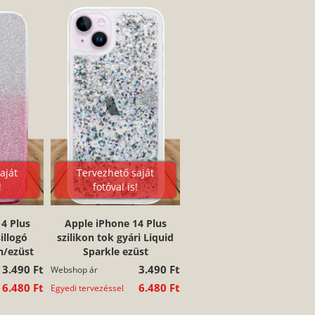
aját
Tervezhető saját
!
fotóval is!
4 Plus
Apple iPhone 14 Plus
illogó
szilikon tok gyári Liquid
n/ezüst
Sparkle ezüst
3.490 Ft
3.490 Ft
Webshop ár
6.480 Ft
6.480 Ft
Egyedi tervezéssel