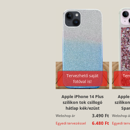
Tervezhető saját
Ter
fotóval is!
Apple iPhone 14 Plus
Apple
szilikon tok csillogó
sziliko
hátlap kék/ezüst
Spar
3.490 Ft
Webshop ár
Webshop á
6.480 Ft
Egyedi tervezéssel
Egyedi ter