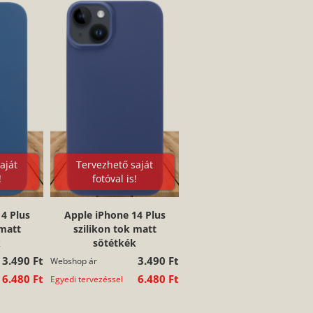
aját
Tervezhető saját
!
fotóval is!
4 Plus
Apple iPhone 14 Plus
 matt
szilikon tok matt
k
sötétkék
3.490 Ft
3.490 Ft
Webshop ár
6.480 Ft
6.480 Ft
Egyedi tervezéssel