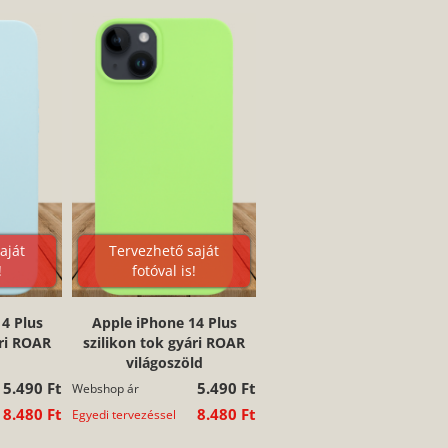
aját
Tervezhető saját
!
fotóval is!
4 Plus
Apple iPhone 14 Plus
ári ROAR
szilikon tok gyári ROAR
világoszöld
5.490 Ft
5.490 Ft
Webshop ár
8.480 Ft
8.480 Ft
Egyedi tervezéssel