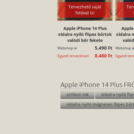
Tervezhető saját
Ter
fotóval is!
Apple iPhone 14 Plus
Apple
oldalra nyíló flipes bőrtok
oldalra n
valódi bőr fekete
valód
5.490 Ft
Webshop ár
Webshop á
8.480 Ft
Egyedi tervezéssel
Egyedi ter
Apple iPhone 14 Plus F
szilikon tok
oldalra nyíló fli
oldalra nyíló mágneses flipes bőr