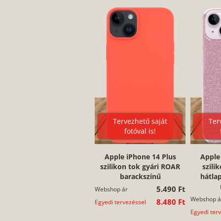
Tervezhető saját
Ter
fotóval is!
Apple iPhone 14 Plus
Apple
szilikon tok gyári ROAR
szili
barackszínű
hátla
5.490 Ft
Webshop ár
Webshop á
8.480 Ft
Egyedi tervezéssel
Egyedi ter