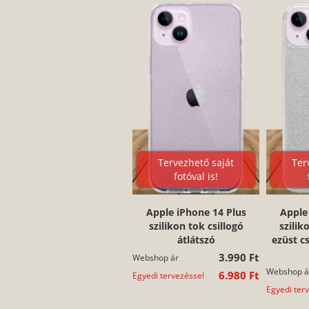
Tervezhető saját
Ter
fotóval is!
Apple iPhone 14 Plus
Apple
szilikon tok csillogó
szilik
átlátszó
ezüst c
3.990 Ft
Webshop ár
Webshop á
6.980 Ft
Egyedi tervezéssel
Egyedi ter