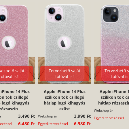
vezhető saját
Tervezhető saját
Tervezhető s
fotóval is!
fotóval is!
fotóval is
 iPhone 14 Plus
Apple iPhone 14 Plus
Apple iPhone 1
kon tok csillogó
szilikon tok csillogó
szilikon tok cs
p logó kihagyós
hátlap logó kihagyós
hátlap rózsaszí
rózsaszín
ezüst
Webshop ár
3.490 Ft
3.990 Ft
r
Webshop ár
Egyedi tervezéssel
6.480 Ft
6.980 Ft
vezéssel
Egyedi tervezéssel