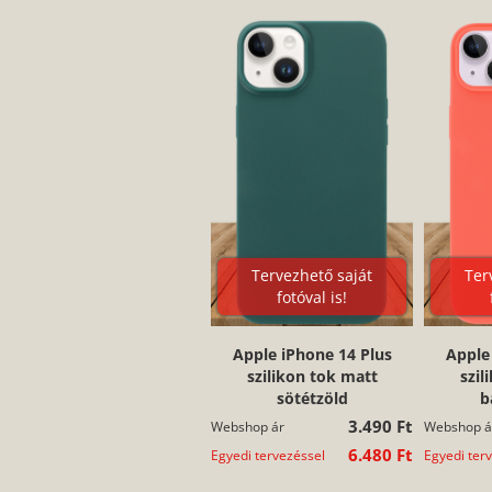
Tervezhető saját
Ter
fotóval is!
Apple iPhone 14 Plus
Apple
szilikon tok matt
szil
sötétzöld
b
3.490 Ft
Webshop ár
Webshop á
6.480 Ft
Egyedi tervezéssel
Egyedi ter