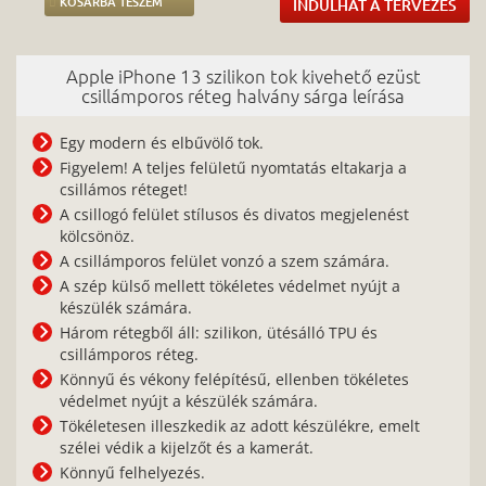
KOSÁRBA TESZEM
INDULHAT A TERVEZÉS
Apple iPhone 13 szilikon tok kivehető ezüst
csillámporos réteg halvány sárga leírása
Egy modern és elbűvölő tok.
Figyelem! A teljes felületű nyomtatás eltakarja a
csillámos réteget!
A csillogó felület stílusos és divatos megjelenést
kölcsönöz.
A csillámporos felület vonzó a szem számára.
A szép külső mellett tökéletes védelmet nyújt a
készülék számára.
Három rétegből áll: szilikon, ütésálló TPU és
csillámporos réteg.
Könnyű és vékony felépítésű, ellenben tökéletes
védelmet nyújt a készülék számára.
Tökéletesen illeszkedik az adott készülékre, emelt
szélei védik a kijelzőt és a kamerát.
Könnyű felhelyezés.