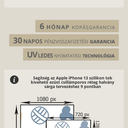
Segítség az Apple iPhone 13 szilikon tok
kivehető ezüst csillámporos réteg halvány
sárga tervezéshez 9 pontban
Nag