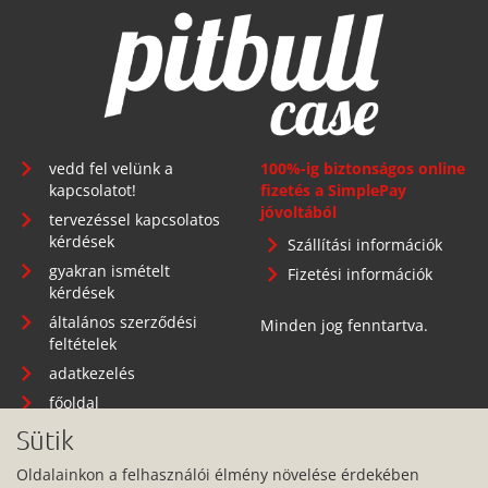
vedd fel velünk a
100%-ig biztonságos online
kapcsolatot!
fizetés a SimplePay
jóvoltából
tervezéssel kapcsolatos
kérdések
Szállítási információk
gyakran ismételt
Fizetési információk
kérdések
általános szerződési
Minden jog fenntartva.
feltételek
adatkezelés
főoldal
Sütik
Oldalainkon a felhasználói élmény növelése érdekében