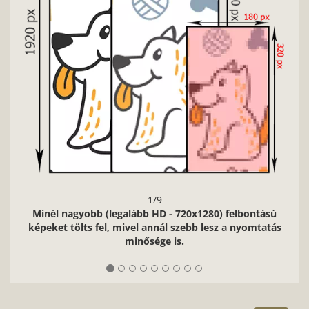
1/9
Minél nagyobb (legalább HD - 720x1280) felbontású
képeket tölts fel, mivel annál szebb lesz a nyomtatás
minősége is.