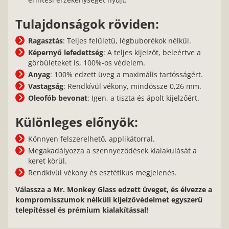
Tulajdonságok röviden:
Ragasztás
: Teljes felületű, légbuborékok nélkül.
Képernyő lefedettség
: A teljes kijelzőt, beleértve a
görbületeket is, 100%-os védelem.
Anyag
: 100% edzett üveg a maximális tartósságért.
Vastagság
: Rendkívül vékony, mindössze 0,26 mm.
Oleofób bevonat
: Igen, a tiszta és ápolt kijelzőért.
Különleges előnyök:
Könnyen felszerelhető, applikátorral.
Megakadályozza a szennyeződések kialakulását a
keret körül.
Rendkívül vékony és esztétikus megjelenés.
Válassza a Mr. Monkey Glass edzett üveget, és élvezze a
kompromisszumok nélküli kijelzővédelmet egyszerű
telepítéssel és prémium kialakítással!