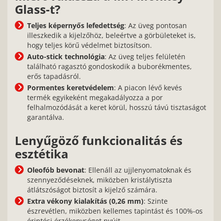
Glass-t?
Teljes képernyős lefedettség
: Az üveg pontosan
illeszkedik a kijelzőhöz, beleértve a görbületeket is,
hogy teljes körű védelmet biztosítson.
Auto-stick technológia
: Az üveg teljes felületén
található ragasztó gondoskodik a buborékmentes,
erős tapadásról.
Pormentes keretvédelem
: A piacon lévő kevés
termék egyikeként megakadályozza a por
felhalmozódását a keret körül, hosszú távú tisztaságot
garantálva.
Lenyűgöző funkcionalitás és
esztétika
Oleofób bevonat
: Ellenáll az ujjlenyomatoknak és
szennyeződéseknek, miközben kristálytiszta
átlátszóságot biztosít a kijelző számára.
Extra vékony kialakítás (0,26 mm)
: Szinte
észrevétlen, miközben kellemes tapintást és 100%-os
érintési érzékenységet nyújt.