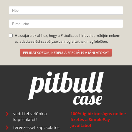
Hozzájárulok ahhoz, hogy a Pitbullcase hírlevelet, küldjön nekem
az
adatkezelési szabályzatban foglaltaknak
megfelelően.
FELIRATKOZOM, KÉREM A SPECIÁLIS AJÁNLATOKAT
vedd fel velünk a
100%-ig biztonságos online
kapcsolatot!
fizetés a SimplePay
jóvoltából
tervezéssel kapcsolatos