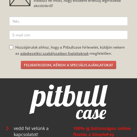
Iratkozz fel most, hogy elsőként értesülj legfrissebb
akcióinkról!
Hozzájárulok ahhoz, hogy a Pitbullcase hírlevelet, küldjön nekem
az
adatkezelési szabályzatban foglaltaknak
megfelelően.
FELIRATKOZOM, KÉREM A SPECIÁLIS AJÁNLATOKAT
vedd fel velünk a
100%-ig biztonságos online
kapcsolatot!
fizetés a SimplePay