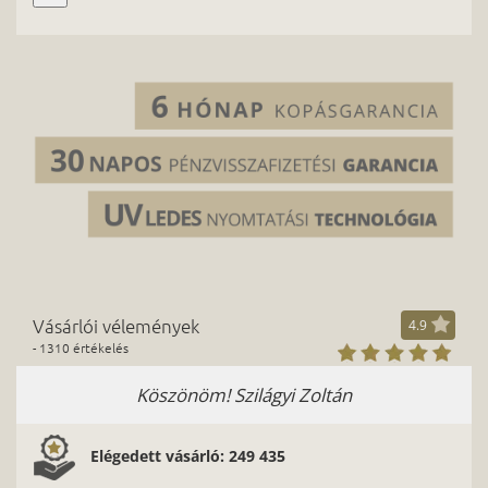
Vásárlói vélemények
4.9
- 1310 értékelés
Köszönöm! Szilágyi Zoltán
K
Elégedett vásárló: 249 435