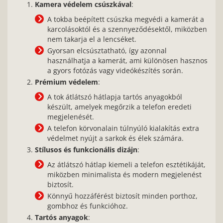
Kamera védelem csúszkával
:
A tokba beépített csúszka megvédi a kamerát a
karcolásoktól és a szennyeződésektől, miközben
nem takarja el a lencséket.
Gyorsan elcsúsztatható, így azonnal
használhatja a kamerát, ami különösen hasznos
a gyors fotózás vagy videókészítés során.
Prémium védelem
:
A tok átlátszó hátlapja tartós anyagokból
készült, amelyek megőrzik a telefon eredeti
megjelenését.
A telefon körvonalain túlnyúló kialakítás extra
védelmet nyújt a sarkok és élek számára.
Stílusos és funkcionális dizájn
:
Az átlátszó hátlap kiemeli a telefon esztétikáját,
miközben minimalista és modern megjelenést
biztosít.
Könnyű hozzáférést biztosít minden porthoz,
gombhoz és funkcióhoz.
Tartós anyagok
: