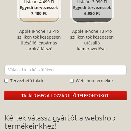
Listaár:
4.490 Ft
Listaár:
3.990 Ft
Egyedi tervezéssel:
Egyedi tervezéssel:
7.480 Ft
6.980 Ft
Apple iPhone 13 Pro
Apple iPhone 13 Pro
szilikon tok közepesen
szilikon tok közepesen
ütésálló légpárnás
ütésálló
sarok átlátszó
kameravédővel
átlátszó
Tervezhető tokok
Webshop termékek
TALÁLD MEG A HOZZÁD ILLŐ TELEFONTOKOT!
Kérlek válassz gyártót a webshop
termékeinkhez!