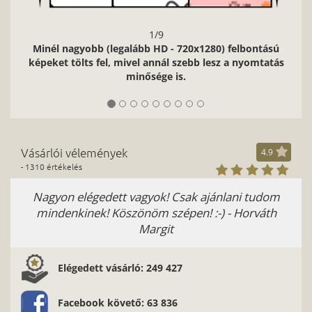
1/9
gyobb (legalább HD - 720x1280) felbontású
ölts fel, mivel annál szebb lesz a nyomtatás
minősége is.
Vásárlói vélemények
4.9
- 1310 értékelés
elégedett vagyok! Csak ajánlani tudom
Köszönöm,nagyo
kinek! Köszönöm szépen! :-) - Horváth
akartam! Min
Margit
facebookon is
Elégedett vásárló: 249 427
Facebook követő: 63 836