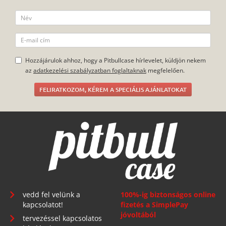
Hozzájárulok ahhoz, hogy a Pitbullcase hírlevelet, küldjön nekem
az
adatkezelési szabályzatban foglaltaknak
megfelelően.
FELIRATKOZOM, KÉREM A SPECIÁLIS AJÁNLATOKAT
vedd fel velünk a
100%-ig biztonságos online
kapcsolatot!
fizetés a SimplePay
jóvoltából
tervezéssel kapcsolatos