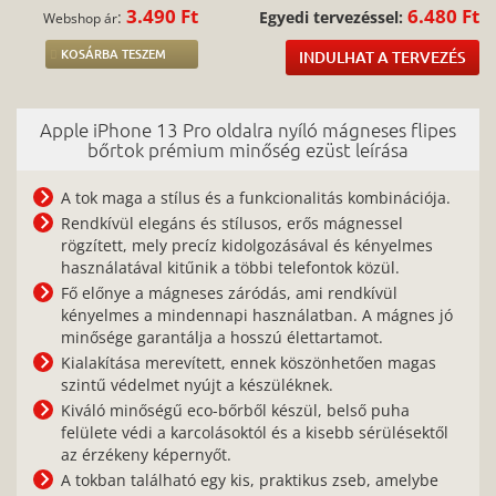
3.490 Ft
6.480 Ft
:
Egyedi tervezéssel:
Webshop ár
KOSÁRBA TESZEM
INDULHAT A TERVEZÉS
Apple iPhone 13 Pro oldalra nyíló mágneses flipes
bőrtok prémium minőség ezüst leírása
A tok maga a stílus és a funkcionalitás kombinációja.
Rendkívül elegáns és stílusos, erős mágnessel
rögzített, mely precíz kidolgozásával és kényelmes
használatával kitűnik a többi telefontok közül.
Fő előnye a mágneses záródás, ami rendkívül
kényelmes a mindennapi használatban. A mágnes jó
minősége garantálja a hosszú élettartamot.
Kialakítása merevített, ennek köszönhetően magas
szintű védelmet nyújt a készüléknek.
Kiváló minőségű eco-bőrből készül, belső puha
felülete védi a karcolásoktól és a kisebb sérülésektől
az érzékeny képernyőt.
A tokban található egy kis, praktikus zseb, amelybe