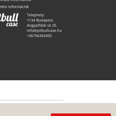
etési információk
Telephely:
1134 Budapest,
Angyalföldi út 25.
info@pitbullcase.hu
+36706364305