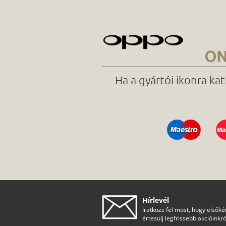
Ha a gyártói ikonra ka
Hírlevél
Iratkozz fel most, hogy elsőké
értesülj legfrissebb akcióinkró