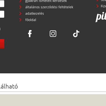
gyakran ismételt kérdések
Fiz
általános szerződési feltételek
adatkezelés
főoldal
i
.
lálható