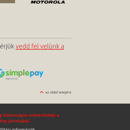
kérjük
vedd fel velünk a
az oldal tetejére
g biztonságos online fizetés a
Pay jóvoltából
llítási információk