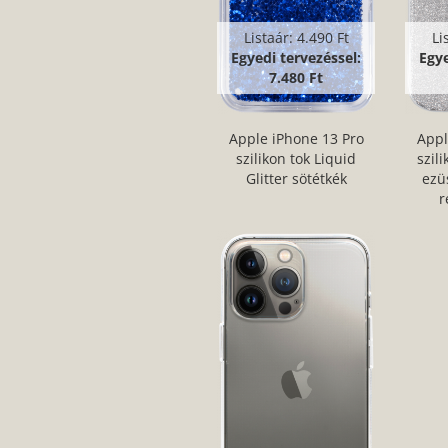
Listaár:
4.490 Ft
Li
Egyedi tervezéssel:
Egye
7.480 Ft
Apple iPhone 13 Pro
Appl
szilikon tok Liquid
szil
Glitter sötétkék
ezü
r