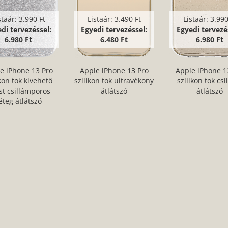
staár:
3.990 Ft
Listaár:
3.490 Ft
Listaár:
3.990
di tervezéssel:
Egyedi tervezéssel:
Egyedi tervezé
6.980 Ft
6.480 Ft
6.980 Ft
e iPhone 13 Pro
Apple iPhone 13 Pro
Apple iPhone 1
ikon tok kivehető
szilikon tok ultravékony
szilikon tok csi
st csillámporos
átlátszó
átlátszó
éteg átlátszó