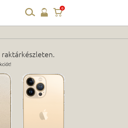
0
 raktárkészleten.
ciót!