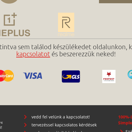
ttintva sem találod készülékedet oldalunkon, 
kapcsolatot
és beszerezzük neked!
vedd fel velünk a kapcsolatot!
100%-i
nt
Simple
tervezéssel kapcsolatos kérdések
l!
Szá