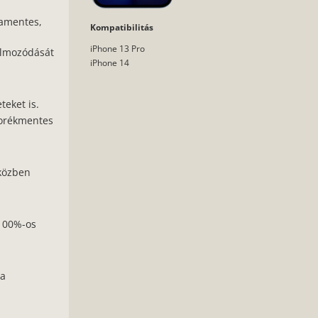
mamentes,
Kompatibilitás
iPhone 13 Pro
almozódását
iPhone 14
teket is.
uborékmentes
iközben
 100%-os
 a