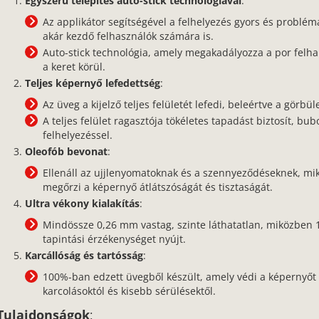
Egyszerű telepítés auto-stick technológiával
:
Az applikátor segítségével a felhelyezés gyors és problé
akár kezdő felhasználók számára is.
Auto-stick technológia, amely megakadályozza a por felh
a keret körül.
Teljes képernyő lefedettség
:
Az üveg a kijelző teljes felületét lefedi, beleértve a görbüle
A teljes felület ragasztója tökéletes tapadást biztosít, b
felhelyezéssel.
Oleofób bevonat
:
Ellenáll az ujjlenyomatoknak és a szennyeződéseknek, m
megőrzi a képernyő átlátszóságát és tisztaságát.
Ultra vékony kialakítás
:
Mindössze 0,26 mm vastag, szinte láthatatlan, miközben
tapintási érzékenységet nyújt.
Karcállóság és tartósság
:
100%-ban edzett üvegből készült, amely védi a képernyőt
karcolásoktól és kisebb sérülésektől.
Tulajdonságok
: