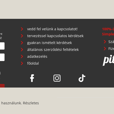
vedd fel velünk a kapcsolatot!
100%-i
nt
Simple
tervezéssel kapcsolatos kérdések
l!
Szá
gyakran ismételt kérdések
Fiz
általános szerződési feltételek
adatkezelés
főoldal
i
.
s használunk. Részletes