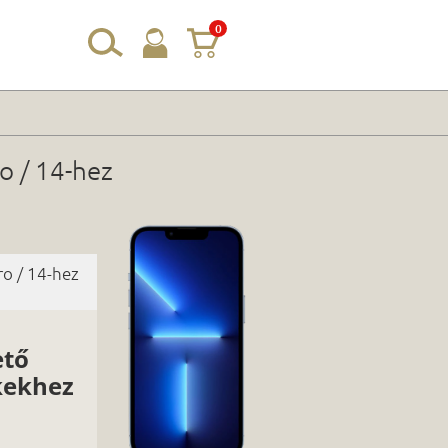
0
o / 14-hez
o / 14-hez
ető
kekhez