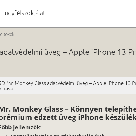
ügyfélszolgálat
o tokok
adatvédelmi üveg – Apple iPhone 13 Pr
5D Mr. Monkey Glass adatvédelmi üveg – Apple iPhone 13 Pr
leírása
Mr. Monkey Glass – Könnyen telepíth
prémium edzett üveg iPhone készülé
Főbb jellemzők
: