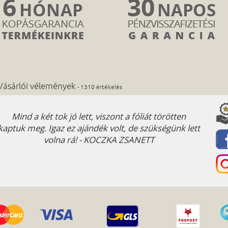
Vásárlói vélemények
- 1310 értékelés
Mind a két tok jó lett, viszont a fóliát törötten
Maxi
kaptuk meg. Igaz ez ajándék volt, de szükségünk lett
volna rá! - KOCZKA ZSANETT