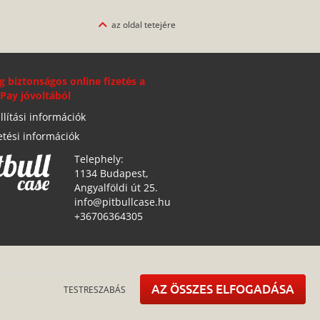
az oldal tetejére
g biztonságos online fizetés a
Pay jóvoltából
llítási információk
etési információk
Telephely:
1134 Budapest,
Angyalföldi út 25.
info@pitbullcase.hu
+36706364305
AZ ÖSSZES ELFOGADÁSA
TESTRESZABÁS