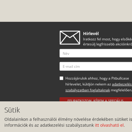
Hírlevél
Iratkozz fel most, hogy elsőké
értesülj legfrissebb akcióinkró
Hozzájárulok ahhoz, hogy a Pitbullcase
hírlevelet, küldjön nekem az
adatkezelés
szabályzatban foglaltaknak
megfelelően
FELIRATKOZOM, KÉREM A SPECIÁLIS
AJÁNLATOKAT
Sütik
Minden jog fenntartva.
Oldalainkon a felhasználói élmény növelése érdekében sütiket i
információk és az adatkezelési szabályzatunk
itt olvasható el
.