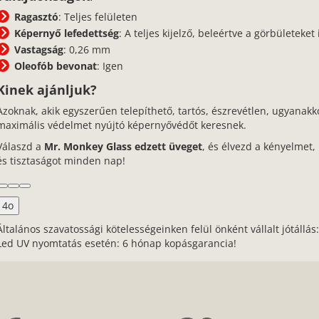
Ragasztó
: Teljes felületen
Képernyő lefedettség
: A teljes kijelző, beleértve a görbületeket 
Vastagság
: 0,26 mm
Oleofób bevonat
: Igen
Kinek ajánljuk?
Azoknak, akik egyszerűen telepíthető, tartós, észrevétlen, ugyanakk
maximális védelmet nyújtó képernyővédőt keresnek.
Válaszd a
Mr. Monkey Glass edzett üveget
, és élvezd a kényelmet,
és tisztaságot minden nap!
4o
Általános szavatossági kötelességeinken felül önként vállalt jótállás
Led UV nyomtatás esetén: 6 hónap kopásgarancia!