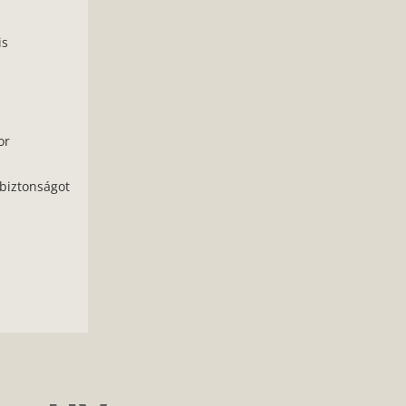
is
or
 biztonságot
: