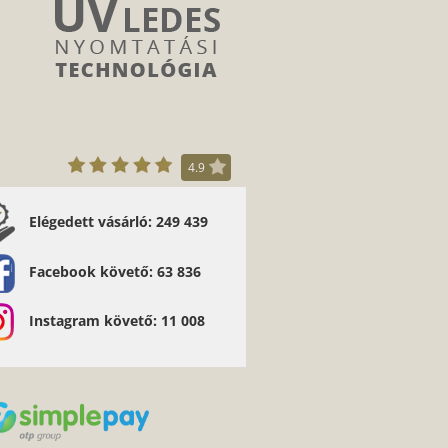
4.9
Elégedett vásárló: 249 439
málisan tudom ajánlani. - Gyöngyösi Gergő
Facebook követő: 63 836
Instagram követő: 11 008