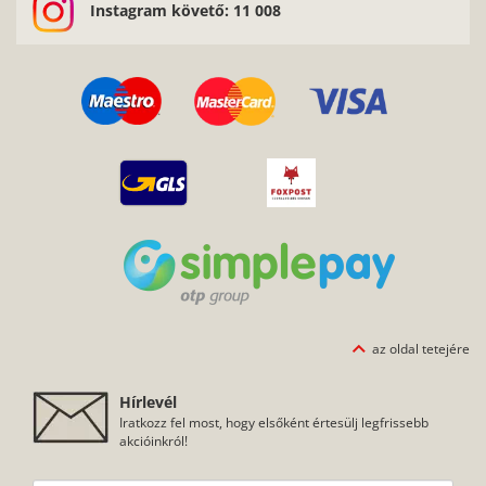
az oldal tetejére
Hírlevél
Iratkozz fel most, hogy elsőként értesülj legfrissebb
akcióinkról!