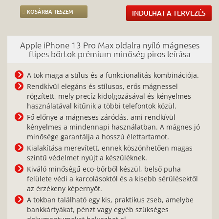
KOSÁRBA TESZEM
INDULHAT A TERVEZÉS
Apple iPhone 13 Pro Max oldalra nyíló mágneses
flipes bőrtok prémium minőség piros leírása
A tok maga a stílus és a funkcionalitás kombinációja.
Rendkívül elegáns és stílusos, erős mágnessel
rögzített, mely precíz kidolgozásával és kényelmes
használatával kitűnik a többi telefontok közül.
Fő előnye a mágneses záródás, ami rendkívül
kényelmes a mindennapi használatban. A mágnes jó
minősége garantálja a hosszú élettartamot.
Kialakítása merevített, ennek köszönhetően magas
szintű védelmet nyújt a készüléknek.
Kiváló minőségű eco-bőrből készül, belső puha
felülete védi a karcolásoktól és a kisebb sérülésektől
az érzékeny képernyőt.
A tokban található egy kis, praktikus zseb, amelybe
bankkártyákat, pénzt vagy egyéb szükséges