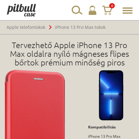
0
Toggl
navig
Apple telefontokok
iPhone 13 Pro Max tokok
Tervezhető Apple iPhone 13 Pro
Max oldalra nyíló mágneses flipes
bőrtok prémium minőség piros
Kompatibilitás
iPhone 13 Pro Max