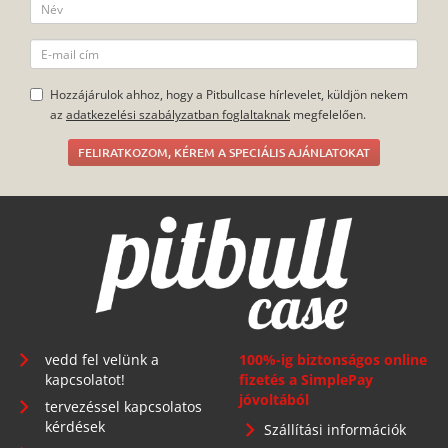
Hozzájárulok ahhoz, hogy a Pitbullcase hírlevelet, küldjön nekem
az
adatkezelési szabályzatban foglaltaknak
megfelelően.
FELIRATKOZOM, KÉREM A SPECIÁLIS AJÁNLATOKAT
vedd fel velünk a
100%-ig biztonságos online
kapcsolatot!
fizetés a SimplePay
jóvoltából
tervezéssel kapcsolatos
kérdések
Szállítási információk
gyakran ismételt
Fizetési információk