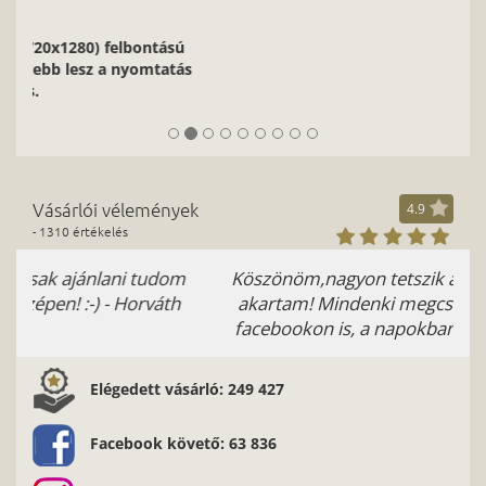
2/9
Nagyon fontos, hogy jó minőségű, éles kontúrokkal, jó
fényviszonyokkal rendelkező képeket használj.
Vásárlói vélemények
4.9
- 1310 értékelés
Köszönöm,nagyon tetszik a hátlap,pont ilyet
akartam! Mindenki megcsodálja. Felrakom
facebookon is, a napokban. Fekete Barbara
Elégedett vásárló: 249 427
Facebook követő: 63 836
Instagram követő: 11 008