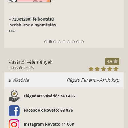
2/9
Nagyon fontos, hogy jó minőségű, éles kontúrokkal, jó
fényviszonyokkal rendelkező képeket használj.
Vásárlói vélemények
4.9
- 1310 értékelés
Répás Ferenc - Amit kaptam nagyon tetszik.
Szuper a munkátok. Sok ismerősömnek ajánlom
az oldalt.
Elégedett vásárló: 249 435
Facebook követő: 63 836