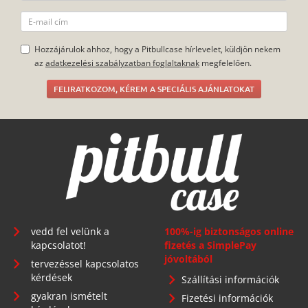
Hozzájárulok ahhoz, hogy a Pitbullcase hírlevelet, küldjön nekem
az
adatkezelési szabályzatban foglaltaknak
megfelelően.
FELIRATKOZOM, KÉREM A SPECIÁLIS AJÁNLATOKAT
vedd fel velünk a
100%-ig biztonságos online
kapcsolatot!
fizetés a SimplePay
jóvoltából
tervezéssel kapcsolatos
kérdések
Szállítási információk