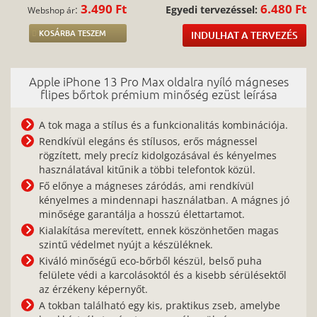
3.490 Ft
6.480 Ft
:
Egyedi tervezéssel:
Webshop ár
KOSÁRBA TESZEM
INDULHAT A TERVEZÉS
Apple iPhone 13 Pro Max oldalra nyíló mágneses
flipes bőrtok prémium minőség ezüst leírása
A tok maga a stílus és a funkcionalitás kombinációja.
Rendkívül elegáns és stílusos, erős mágnessel
rögzített, mely precíz kidolgozásával és kényelmes
használatával kitűnik a többi telefontok közül.
Fő előnye a mágneses záródás, ami rendkívül
kényelmes a mindennapi használatban. A mágnes jó
minősége garantálja a hosszú élettartamot.
Kialakítása merevített, ennek köszönhetően magas
szintű védelmet nyújt a készüléknek.
Kiváló minőségű eco-bőrből készül, belső puha
felülete védi a karcolásoktól és a kisebb sérülésektől
az érzékeny képernyőt.
A tokban található egy kis, praktikus zseb, amelybe