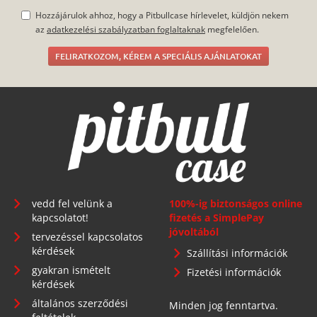
Hozzájárulok ahhoz, hogy a Pitbullcase hírlevelet, küldjön nekem
az
adatkezelési szabályzatban foglaltaknak
megfelelően.
FELIRATKOZOM, KÉREM A SPECIÁLIS AJÁNLATOKAT
vedd fel velünk a
100%-ig biztonságos online
kapcsolatot!
fizetés a SimplePay
jóvoltából
tervezéssel kapcsolatos
kérdések
Szállítási információk
gyakran ismételt
Fizetési információk
kérdések
általános szerződési
Minden jog fenntartva.