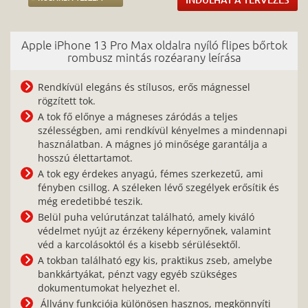
Apple iPhone 13 Pro Max oldalra nyíló flipes bőrtok
rombusz mintás rozéarany leírása
Rendkívül elegáns és stílusos, erős mágnessel
rögzített tok.
A tok fő előnye a mágneses záródás a teljes
szélességben, ami rendkívül kényelmes a mindennapi
használatban. A mágnes jó minősége garantálja a
hosszú élettartamot.
A tok egy érdekes anyagú, fémes szerkezetű, ami
fényben csillog. A széleken lévő szegélyek erősítik és
még eredetibbé teszik.
Belül puha velúrutánzat található, amely kiváló
védelmet nyújt az érzékeny képernyőnek, valamint
véd a karcolásoktól és a kisebb sérülésektől.
A tokban található egy kis, praktikus zseb, amelybe
bankkártyákat, pénzt vagy egyéb szükséges
dokumentumokat helyezhet el.
Állvány funkciója különösen hasznos, megkönnyíti