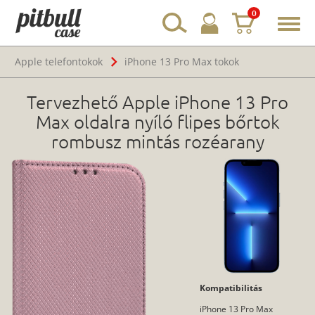
0
Toggl
navig
Apple telefontokok
iPhone 13 Pro Max tokok
Tervezhető Apple iPhone 13 Pro
Max oldalra nyíló flipes bőrtok
rombusz mintás rozéarany
Kompatibilitás
iPhone 13 Pro Max