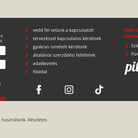
vedd fel velünk a kapcsolatot!
100%-i
nt
Simple
tervezéssel kapcsolatos kérdések
l!
Szá
gyakran ismételt kérdések
Fiz
általános szerződési feltételek
adatkezelés
főoldal
i
.
s használunk. Részletes