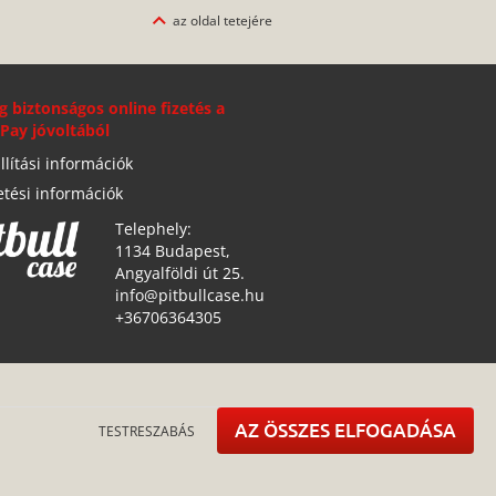
az oldal tetejére
g biztonságos online fizetés a
Pay jóvoltából
llítási információk
etési információk
Telephely:
1134 Budapest,
Angyalföldi út 25.
info@pitbullcase.hu
+36706364305
AZ ÖSSZES ELFOGADÁSA
TESTRESZABÁS