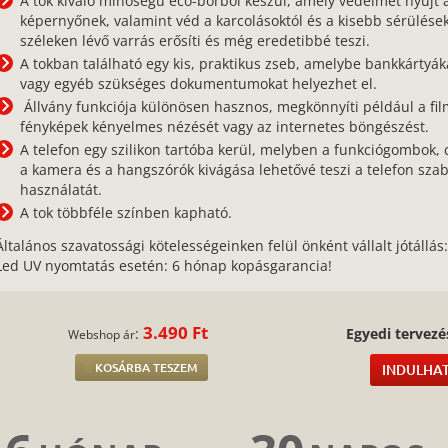
A tok kiváló minőségű eco-bőrből készül, amely védelmet nyújt 
képernyőnek, valamint véd a karcolásoktól és a kisebb sérülések
széleken lévő varrás erősíti és még eredetibbé teszi.
A tokban található egy kis, praktikus zseb, amelybe bankkártyák
vagy egyéb szükséges dokumentumokat helyezhet el.
Állvány funkciója különösen hasznos, megkönnyíti például a fil
fényképek kényelmes nézését vagy az internetes böngészést.
A telefon egy szilikon tartóba kerül, melyben a funkciógombok, 
a kamera és a hangszórók kivágása lehetővé teszi a telefon sza
használatát.
A tok többféle színben kapható.
Általános szavatossági kötelességeinken felül önként vállalt jótállás
Led UV nyomtatás esetén: 6 hónap kopásgarancia!
3.490 Ft
:
Egyedi tervezé
Webshop ár
KOSÁRBA TESZEM
INDULHAT