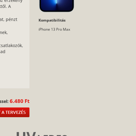
az érzékeny
től. A
at, pénzt
Kompatibilitás
iPhone 13 Pro Max
mek,
csatlakozók,
bad
:
6.480 Ft
ssel:
 A TERVEZÉS