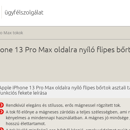
ügyfélszolgálat
ro Max tokok
ne 13 Pro Max oldalra nyíló flipes bőrt
Apple iPhone 13 Pro Max oldalra nyíló flipes bőrtok asztali t
funkciós fekete leírása
Rendkívül elegáns és stílusos, erős mágnessel rögzített tok.
A tok fő előnye a mágneses záródás a teljes szélességben, ami 
kényelmes a mindennapi használatban. A mágnes jó minősége g
hosszú élettartamot.