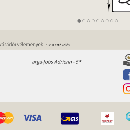
Vásárlói vélemények
- 1310 értékelés
arga-Joós Adrienn - 5*