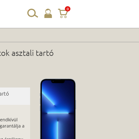
0
ok asztali tartó
artó
rendkívül
arantálja a