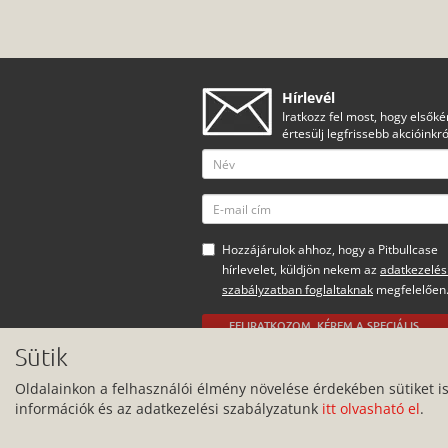
Hírlevél
Iratkozz fel most, hogy elsőké
értesülj legfrissebb akcióinkró
Hozzájárulok ahhoz, hogy a Pitbullcase
hírlevelet, küldjön nekem az
adatkezelés
szabályzatban foglaltaknak
megfelelően
FELIRATKOZOM, KÉREM A SPECIÁLIS
AJÁNLATOKAT
Sütik
Minden jog fenntartva.
Oldalainkon a felhasználói élmény növelése érdekében sütiket i
információk és az adatkezelési szabályzatunk
itt olvasható el
.