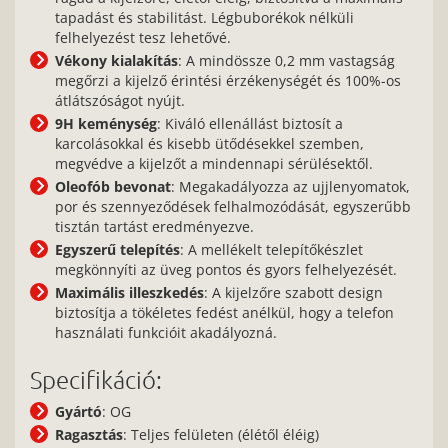
tapadást és stabilitást. Légbuborékok nélküli
felhelyezést tesz lehetővé.
Vékony kialakítás
: A mindössze 0,2 mm vastagság
megőrzi a kijelző érintési érzékenységét és 100%-os
átlátszóságot nyújt.
9H keménység
: Kiváló ellenállást biztosít a
karcolásokkal és kisebb ütődésekkel szemben,
megvédve a kijelzőt a mindennapi sérülésektől.
Oleofób bevonat
: Megakadályozza az ujjlenyomatok,
por és szennyeződések felhalmozódását, egyszerűbb
tisztán tartást eredményezve.
Egyszerű telepítés
: A mellékelt telepítőkészlet
megkönnyíti az üveg pontos és gyors felhelyezését.
Maximális illeszkedés
: A kijelzőre szabott design
biztosítja a tökéletes fedést anélkül, hogy a telefon
használati funkcióit akadályozná.
Specifikáció:
Gyártó
: OG
Ragasztás
: Teljes felületen (élétől éléig)