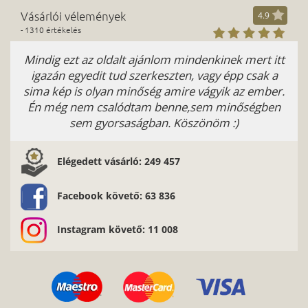
Vásárlói vélemények
4.9
- 1310 értékelés
Mindig ezt az oldalt ajánlom mindenkinek mert itt
Nag
igazán egyedit tud szerkeszten, vagy épp csak a
sima kép is olyan minőség amire vágyik az ember.
Én még nem csalódtam benne,sem minőségben
sem gyorsaságban. Köszönöm :)
Elégedett vásárló: 249 457
Facebook követő: 63 836
Instagram követő: 11 008