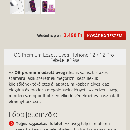
3.490 Ft
Webshop ár
:
KOSÁRBA TESZEM
OG Premium Edzett üveg - Iphone 12 / 12 Pro -
fekete leírása
Az
OG prémium edzett üveg
ideális választás azok
számára, akik szeretnék megőrizni készülékük
kijelzőjének tökéletes állapotát, miközben élvezik az
elegáns és modern megoldások előnyeit. Az edzett üveg
minden szempontból kiemelkedő védelmet és használati
élményt biztosít.
Főbb jellemzők:
Teljes ragasztási felület
: Az üveg teljes felületen
ragad a kijelzőre, élétől éléig, biztosítva a maximális