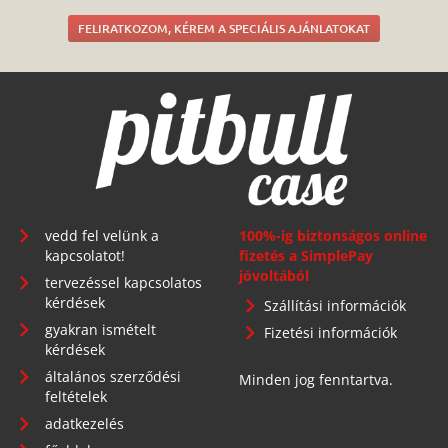
FELIRATKOZOM, KÉREM A SPECIÁLIS AJÁNLATOKAT
vedd fel velünk a
100%-ig biztonságos online
kapcsolatot!
fizetés a SimplePay
jóvoltából
tervezéssel kapcsolatos
kérdések
Szállítási információk
gyakran ismételt
Fizetési információk
kérdések
általános szerződési
Minden jog fenntartva.
feltételek
adatkezelés