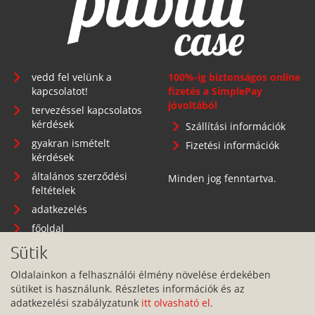
vedd fel velünk a
100%-ig biztonságos online
kapcsolatot!
fizetés a SimplePay
jóvoltából
tervezéssel kapcsolatos
kérdések
Szállítási információk
gyakran ismételt
Fizetési információk
kérdések
általános szerződési
Minden jog fenntartva.
feltételek
adatkezelés
főoldal
Sütik
Oldalainkon a felhasználói élmény növelése érdekében
sütiket is használunk. Részletes információk és az
Telephely: 1134 Budapest, Angyalföldi út 25.
adatkezelési szabályzatunk
itt olvasható el
.