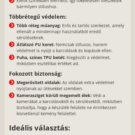
Élénk színekben elérhető, így tökéletesen illeszkedik
bármilyen stílushoz.
Többrétegű védelem:
Több réteg műanyag:
Erős és tartós szerkezet, amely
ellenáll a mindennapi használatból eredő
sérüléseknek.
Átlátszó PU keret:
Nemcsak stílusos, hanem
védelmet is nyújt a karcolások és kopások ellen.
Puha, színes TPU betét:
Kiegészíti a védelmet,
miközben esztétikai értéket ad.
Fokozott biztonság:
Megerősített oldalak:
Az oldalak extra védelmet
nyújtanak az ütésekkel szemben.
Kamerasziget körüli megemelt élek:
Védi a
kamerákat a karcolásoktól és sérülésektől, miközben
biztosítja, hogy a készülék felülete ne érintkezzen
közvetlenül kemény felülettel.
Ideális választás: