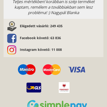
tékben! korábban is szép terméket
Fábos-Kovalik Ágnes
emélem a továbbiakban sem lesz
obléma! :) Nagypál Blanka
Elégedett vásárló: 249 435
Facebook követő: 63 836
Instagram követő: 11 008