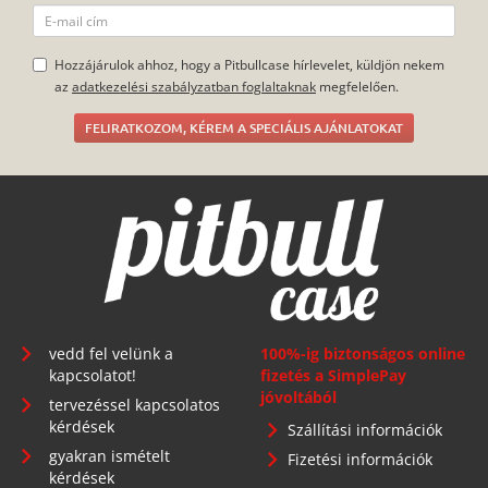
Hozzájárulok ahhoz, hogy a Pitbullcase hírlevelet, küldjön nekem
az
adatkezelési szabályzatban foglaltaknak
megfelelően.
FELIRATKOZOM, KÉREM A SPECIÁLIS AJÁNLATOKAT
vedd fel velünk a
100%-ig biztonságos online
kapcsolatot!
fizetés a SimplePay
jóvoltából
tervezéssel kapcsolatos
kérdések
Szállítási információk
gyakran ismételt
Fizetési információk
kérdések