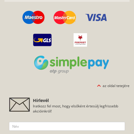
az oldal tetejére
Hírlevél
Iratkozz fel most, hogy elsőként értesülj legfrissebb
akcióinkról!