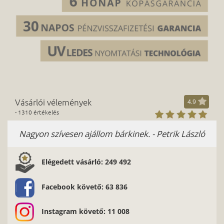
Vásárlói vélemények
4.9
- 1310 értékelés
Nagyon szívesen ajállom bárkinek. - Petrik László
K
Elégedett vásárló: 249 492
Facebook követő: 63 836
Instagram követő: 11 008