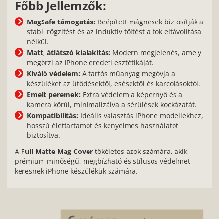
Főbb Jellemzők:
MagSafe támogatás:
Beépített mágnesek biztosítják a
stabil rögzítést és az induktív töltést a tok eltávolítása
nélkül.
Matt, átlátszó kialakítás:
Modern megjelenés, amely
megőrzi az iPhone eredeti esztétikáját.
Kiváló védelem:
A tartós műanyag megóvja a
készüléket az ütődésektől, esésektől és karcolásoktól.
Emelt peremek:
Extra védelem a képernyő és a
kamera körül, minimalizálva a sérülések kockázatát.
Kompatibilitás:
Ideális választás iPhone modellekhez,
hosszú élettartamot és kényelmes használatot
biztosítva.
A
Full Matte Mag Cover
tökéletes azok számára, akik
prémium minőségű, megbízható és stílusos védelmet
keresnek iPhone készülékük számára.