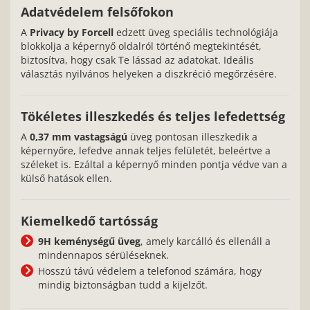
Adatvédelem felsőfokon
A
Privacy by Forcell
edzett üveg speciális technológiája
blokkolja a képernyő oldalról történő megtekintését,
biztosítva, hogy csak Te lássad az adatokat. Ideális
választás nyilvános helyeken a diszkréció megőrzésére.
Tökéletes illeszkedés és teljes lefedettség
A
0,37 mm vastagságú
üveg pontosan illeszkedik a
képernyőre, lefedve annak teljes felületét, beleértve a
széleket is. Ezáltal a képernyő minden pontja védve van a
külső hatások ellen.
Kiemelkedő tartósság
9H keménységű üveg
, amely karcálló és ellenáll a
mindennapos sérüléseknek.
Hosszú távú védelem a telefonod számára, hogy
mindig biztonságban tudd a kijelzőt.