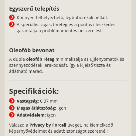
Egyszerű telepítés
Könnyen felhelyezhető, légbuborékok nélkül.
A speciális ragasztóréteg és a pontos illeszkedés
garantálja a problémamentes beszerelést.
Oleofób bevonat
A dupla
oleofób réteg
minimalizálja az ujjlenyomatok és
szennyeződések lerakódását, így a kijelző tiszta és
átlátható marad.
Specifikációk:
Vastagság:
0,37 mm
Magas átlátszóság:
Igen
Adatvédelem:
Igen
Válaszd a
Privacy by Forcell
üveget, ha kiemelkedő
képernyővédelmet és adatbiztonságot szeretnél!