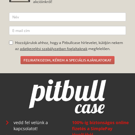
akcióinkról!
Hozzájárulok ahhoz, hogy a Pitbullcase hírlevelet, küldjön nekem
az
adatkezelési szabályzatban foglaltaknak
megfelelően.
FELIRATKOZOM, KÉREM A SPECIÁLIS AJÁNLATOKAT
vedd fel velünk a
100%-ig biztonságos online
kapcsolatot!
fizetés a SimplePay
jóvoltából