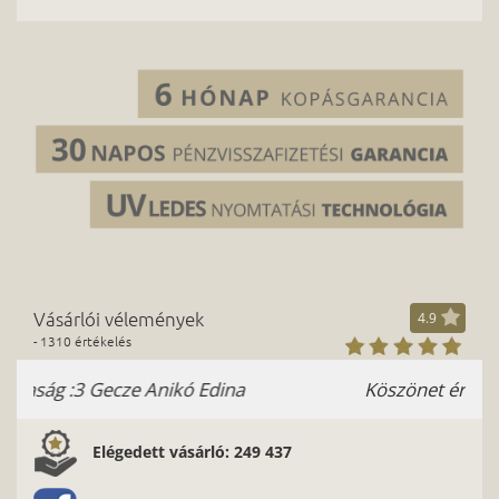
Vásárlói vélemények
4.9
- 1310 értékelés
a
Köszönet érte. Molnár Gergő
Elégedett vásárló: 249 437