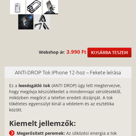
3.990 Ft
Webshop ár
:
KOSÁRBA TESZEM
ANTI-DROP Tok iPhone 12-hoz – Fekete leírása
Ez a
leesésgátló tok
(ANTI DROP) úgy lett megtervezve,
hogy megóvja készülékedet a mindennapi sérülésektől,
miközben megőrzi a telefon eredeti dizájnját. A tok
tökéletes egyensúlyt kínál a védelem és az esztétika
között.
Kiemelt jellemzők:
Megerősített peremek:
Az ütközési energia a tok