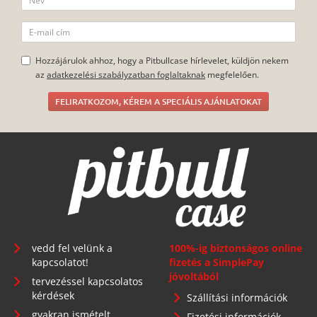
Hozzájárulok ahhoz, hogy a Pitbullcase hírlevelet, küldjön nekem
az
adatkezelési szabályzatban foglaltaknak
megfelelően.
FELIRATKOZOM, KÉREM A SPECIÁLIS AJÁNLATOKAT
vedd fel velünk a
100%-ig biztonságos online
kapcsolatot!
fizetés a SimplePay
jóvoltából
tervezéssel kapcsolatos
kérdések
Szállítási információk
gyakran ismételt
Fizetési információk