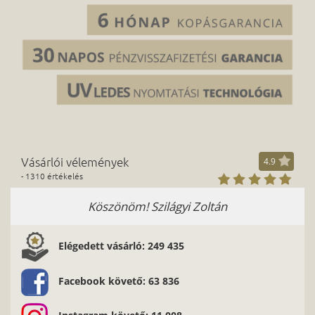
Vásárlói vélemények
4.9
- 1310 értékelés
Köszönöm! Szilágyi Zoltán
K
Elégedett vásárló: 249 435
Facebook követő: 63 836