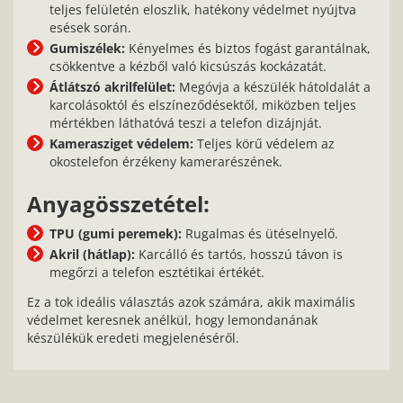
teljes felületén eloszlik, hatékony védelmet nyújtva
esések során.
Gumiszélek:
Kényelmes és biztos fogást garantálnak,
csökkentve a kézből való kicsúszás kockázatát.
Átlátszó akrilfelület:
Megóvja a készülék hátoldalát a
karcolásoktól és elszíneződésektől, miközben teljes
mértékben láthatóvá teszi a telefon dizájnját.
Kamerasziget védelem:
Teljes körű védelem az
okostelefon érzékeny kamerarészének.
Anyagösszetétel:
TPU (gumi peremek):
Rugalmas és ütéselnyelő.
Akril (hátlap):
Karcálló és tartós, hosszú távon is
megőrzi a telefon esztétikai értékét.
Ez a tok ideális választás azok számára, akik maximális
védelmet keresnek anélkül, hogy lemondanának
készülékük eredeti megjelenéséről.