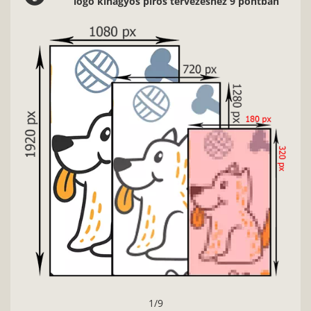
logó kihagyós piros tervezéshez 9 pontban
1/9