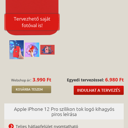
Tervezhető saját
fotóval is!
3.990 Ft
6.980 Ft
:
Egyedi tervezéssel:
Webshop ár
KOSÁRBA TESZEM
INDULHAT A TERVEZÉS
Apple iPhone 12 Pro szilikon tok logó kihagyós
piros leírása
Teljes hátlapfelület nyomtatható