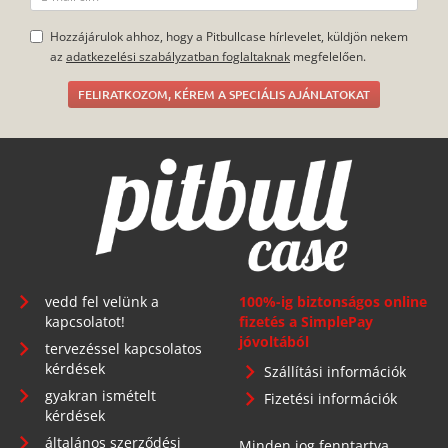
Hozzájárulok ahhoz, hogy a Pitbullcase hírlevelet, küldjön nekem
az
adatkezelési szabályzatban foglaltaknak
megfelelően.
FELIRATKOZOM, KÉREM A SPECIÁLIS AJÁNLATOKAT
vedd fel velünk a
100%-ig biztonságos online
kapcsolatot!
fizetés a SimplePay
jóvoltából
tervezéssel kapcsolatos
kérdések
Szállítási információk
gyakran ismételt
Fizetési információk
kérdések
általános szerződési
Minden jog fenntartva.