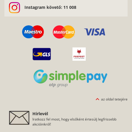
Instagram követő: 11 008
az oldal tetejére
Hírlevél
Iratkozz fel most, hogy elsőként értesülj legfrissebb
akcióinkról!