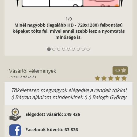
1/9
Minél nagyobb (legalább HD - 720x1280) felbontású
képeket tölts fel, mivel annál szebb lesz a nyomtatás
minősége is.
Vásárlói vélemények
4.9
- 1310 értékelés
Tökéletesen megvagyok elégedve a rendelt tokkal
:) Bátran ajánlom mindenkinek :) :) Balogh György
Elégedett vásárló: 249 435
Facebook követő: 63 836