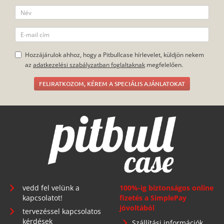
Hozzájárulok ahhoz, hogy a Pitbullcase hírlevelet, küldjön nekem
az
adatkezelési szabályzatban foglaltaknak
megfelelően.
FELIRATKOZOM, KÉREM A SPECIÁLIS AJÁNLATOKAT
vedd fel velünk a
100%-ig biztonságos online
kapcsolatot!
fizetés a SimplePay
jóvoltából
tervezéssel kapcsolatos
kérdések
Szállítási információk