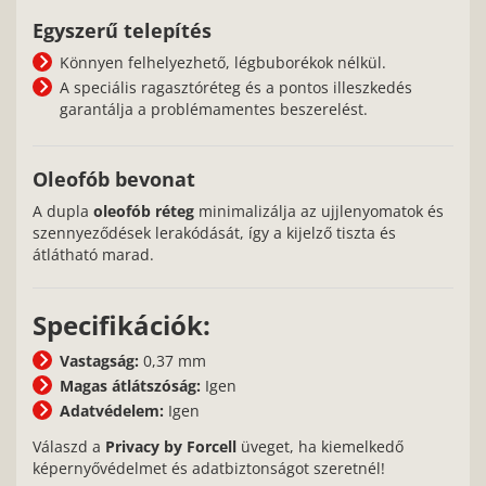
Egyszerű telepítés
Könnyen felhelyezhető, légbuborékok nélkül.
A speciális ragasztóréteg és a pontos illeszkedés
garantálja a problémamentes beszerelést.
Oleofób bevonat
A dupla
oleofób réteg
minimalizálja az ujjlenyomatok és
szennyeződések lerakódását, így a kijelző tiszta és
átlátható marad.
Specifikációk:
Vastagság:
0,37 mm
Magas átlátszóság:
Igen
Adatvédelem:
Igen
Válaszd a
Privacy by Forcell
üveget, ha kiemelkedő
képernyővédelmet és adatbiztonságot szeretnél!