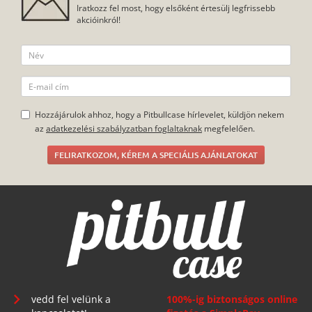
Iratkozz fel most, hogy elsőként értesülj legfrissebb
akcióinkról!
Hozzájárulok ahhoz, hogy a Pitbullcase hírlevelet, küldjön nekem
az
adatkezelési szabályzatban foglaltaknak
megfelelően.
FELIRATKOZOM, KÉREM A SPECIÁLIS AJÁNLATOKAT
vedd fel velünk a
100%-ig biztonságos online