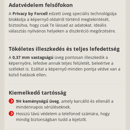
Adatvédelem felsőfokon
A
Privacy by Forcell
edzett üveg speciális technológiája
blokkolja a képernyő oldalról történő megtekintését,
biztosítva, hogy csak Te lássad az adatokat. Ideális
választás nyilvános helyeken a diszkréció megőrzésére.
Tökéletes illeszkedés és teljes lefedettség
A
0,37 mm vastagságú
üveg pontosan illeszkedik a
képernyőre, lefedve annak teljes felületét, beleértve a
széleket is. Ezáltal a képernyő minden pontja védve van a
külső hatások ellen.
Kiemelkedő tartósság
9H keménységű üveg
, amely karcálló és ellenáll a
mindennapos sérüléseknek.
Hosszú távú védelem a telefonod számára, hogy
mindig biztonságban tudd a kijelzőt.