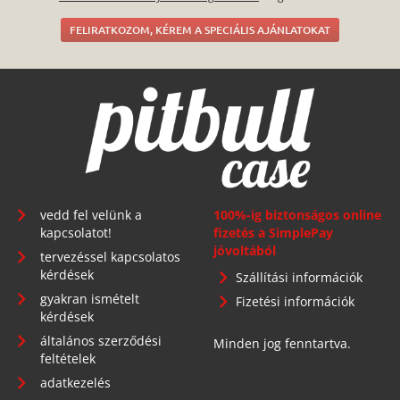
vedd fel velünk a
100%-ig biztonságos online
kapcsolatot!
fizetés a SimplePay
jóvoltából
tervezéssel kapcsolatos
kérdések
Szállítási információk
gyakran ismételt
Fizetési információk
kérdések
általános szerződési
Minden jog fenntartva.
feltételek
adatkezelés
főoldal