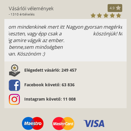
Vásárlói vélemények
4.9
- 1310 értékelés
Nagyon gyorsan megérkezett és nekünk tetszik is:)
köszönjük! Medgyesi Zsófi
Elégedett vásárló: 249 457
Facebook követő: 63 836
Instagram követő: 11 008