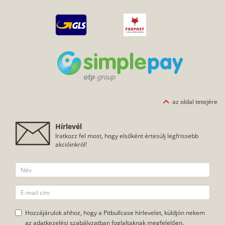
az oldal tetejére
Hírlevél
Iratkozz fel most, hogy elsőként értesülj legfrissebb
akcióinkról!
Hozzájárulok ahhoz, hogy a Pitbullcase hírlevelet, küldjön nekem
az
adatkezelési szabályzatban foglaltaknak
megfelelően.
FELIRATKOZOM, KÉREM A SPECIÁLIS AJÁNLATOKAT