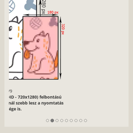
2/9
Nagyon fontos, hogy jó minőségű, éles kontúrokkal, jó
fényviszonyokkal rendelkező képeket használj.