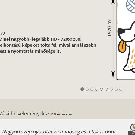
1/9
Minél nagyobb (legalább HD - 720x1280)
felbontású képeket tölts fel, mivel annál szebb
lesz a nyomtatás minősége is.
Vásárlói vélemények
- 1310 értékelés
Nagyon szép nyomtatási minőség,és a tok is pont