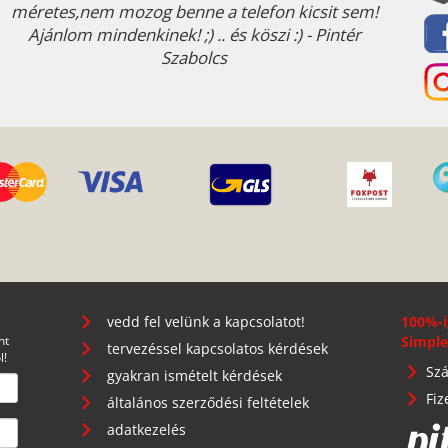
méretes,nem mozog benne a telefon kicsit sem!
Ajánlom mindenkinek! ;) .. és köszi :) - Pintér
Szabolcs
vedd fel velünk a kapcsolatot!
100%-i
nt
Simple
tervezéssel kapcsolatos kérdések
l!
Szá
gyakran ismételt kérdések
Fiz
általános szerződési feltételek
adatkezelés