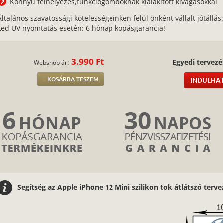
Könnyű felhelyezés,funkciógomboknak kialakított kivágásokkal
Általános szavatossági kötelességeinken felül önként vállalt jótállás
Led UV nyomtatás esetén: 6 hónap kopásgarancia!
3.990 Ft
:
Egyedi tervezé
Webshop ár
KOSÁRBA TESZEM
INDULHAT
Segítség az Apple iPhone 12 Mini szilikon tok átlátszó terv