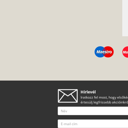
Hírlevél
Iratkozz fel most, hogy elsőké
értesülj legfrissebb akcióinkró