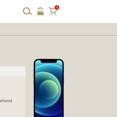
0
lefonod