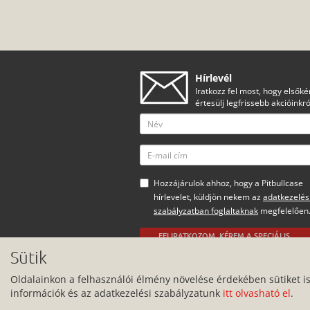
Hírlevél
Iratkozz fel most, hogy elsőké
értesülj legfrissebb akcióinkró
Hozzájárulok ahhoz, hogy a Pitbullcase
hírlevelet, küldjön nekem az
adatkezelés
szabályzatban foglaltaknak
megfelelően
FELIRATKOZOM, KÉREM A SPECIÁLIS
AJÁNLATOKAT
Sütik
Minden jog fenntartva.
Oldalainkon a felhasználói élmény növelése érdekében sütiket i
információk és az adatkezelési szabályzatunk
itt olvasható el
.