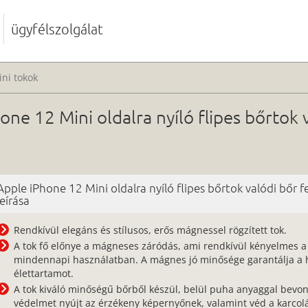
ügyfélszolgálat
ni tokok
ne 12 Mini oldalra nyíló flipes bőrtok 
Apple iPhone 12 Mini oldalra nyíló flipes bőrtok valódi bőr f
leírása
Rendkívül elegáns és stílusos, erős mágnessel rögzített tok.
A tok fő előnye a mágneses záródás, ami rendkívül kényelmes a
mindennapi használatban. A mágnes jó minősége garantálja a 
élettartamot.
A tok kiváló minőségű bőrből készül, belül puha anyaggal bevon
védelmet nyújt az érzékeny képernyőnek, valamint véd a karcolá