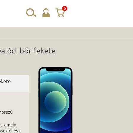
0
valódi bőr fekete
ekete
hosszú
t, amely
soktól és a