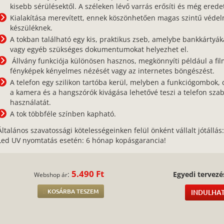
kisebb sérülésektől. A széleken lévő varrás erősíti és még eredet
Kialakítása merevített, ennek köszönhetően magas szintű védel
készüléknek.
A tokban található egy kis, praktikus zseb, amelybe bankkártyák
vagy egyéb szükséges dokumentumokat helyezhet el.
Állvány funkciója különösen hasznos, megkönnyíti például a fil
fényképek kényelmes nézését vagy az internetes böngészést.
A telefon egy szilikon tartóba kerül, melyben a funkciógombok, 
a kamera és a hangszórók kivágása lehetővé teszi a telefon sza
használatát.
A tok többféle színben kapható.
Általános szavatossági kötelességeinken felül önként vállalt jótállás
Led UV nyomtatás esetén: 6 hónap kopásgarancia!
5.490 Ft
:
Egyedi tervezé
Webshop ár
KOSÁRBA TESZEM
INDULHAT