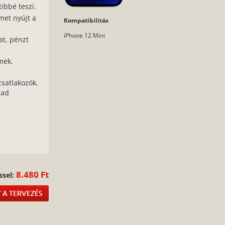
ibbé teszi.
met nyújt a
Kompatibilitás
iPhone 12 Mini
at, pénzt
mek,
csatlakozók,
bad
:
8.480 Ft
ssel:
 A TERVEZÉS