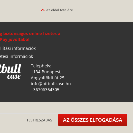
az oldal tetejére
g biztonságos online fizetés a
Pay jóvoltából
llítási információk
etési információk
Telephely:
1134 Budapest,
Angyalföldi út 25.
info@pitbullcase.hu
+36706364305
AZ ÖSSZES ELFOGADÁSA
TESTRESZABÁS