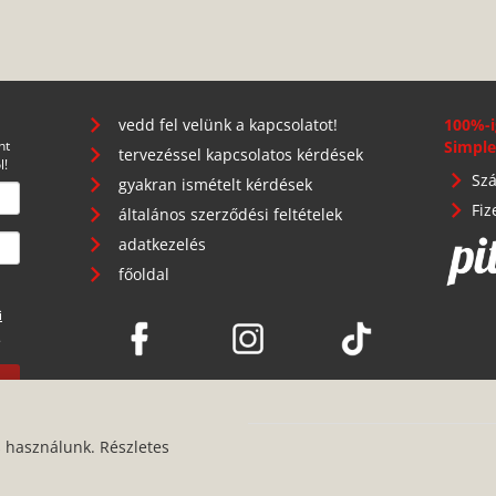
vedd fel velünk a kapcsolatot!
100%-i
nt
Simple
tervezéssel kapcsolatos kérdések
l!
Szá
gyakran ismételt kérdések
Fiz
általános szerződési feltételek
adatkezelés
főoldal
i
.
s használunk. Részletes