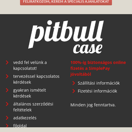
FELIRATKOZOM, KÉREM A SPECIÁLIS AJÁNLATOKAT
vedd fel velünk a
100%-ig biztonságos online
kapcsolatot!
fizetés a SimplePay
jóvoltából
tervezéssel kapcsolatos
kérdések
Szállítási információk
gyakran ismételt
Fizetési információk
kérdések
általános szerződési
Minden jog fenntartva.
feltételek
adatkezelés
főoldal