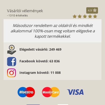
Vásárlói vélemények
4.9
- 1310 értékelés
Másodszor rendeltem az oldalról és mindkét
Kös
alkalommal 100%-osan meg voltam elégedve a
kapott termékekkel.
Elégedett vásárló: 249 469
Facebook követő: 63 836
Instagram követő: 11 008