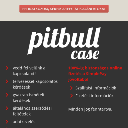
FELIRATKOZOM, KÉREM A SPECIÁLIS AJÁNLATOKAT
vedd fel velünk a
100%-ig biztonságos online
kapcsolatot!
fizetés a SimplePay
jóvoltából
tervezéssel kapcsolatos
kérdések
Szállítási információk
gyakran ismételt
Fizetési információk
kérdések
általános szerződési
Minden jog fenntartva.
feltételek
adatkezelés