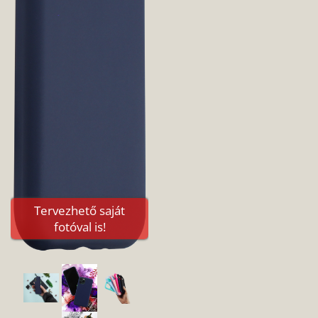
Tervezhető saját
fotóval is!