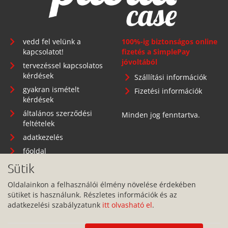
vedd fel velünk a
100%-ig biztonságos online
kapcsolatot!
fizetés a SimplePay
jóvoltából
tervezéssel kapcsolatos
kérdések
Szállítási információk
gyakran ismételt
Fizetési információk
kérdések
általános szerződési
Minden jog fenntartva.
feltételek
adatkezelés
főoldal
Sütik
Oldalainkon a felhasználói élmény növelése érdekében
sütiket is használunk. Részletes információk és az
Telephely: 1134 Budapest, Angyalföldi út 25.
adatkezelési szabályzatunk
itt olvasható el
.
info@pitbullcase.hu
+36706364305