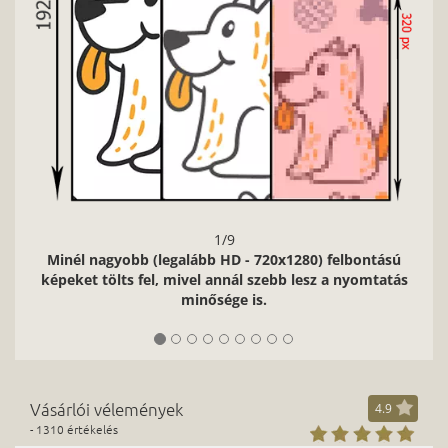
1/9
Minél nagyobb (legalább HD - 720x1280) felbontású
képeket tölts fel, mivel annál szebb lesz a nyomtatás
minősége is.
Vásárlói vélemények
4.9
- 1310 értékelés