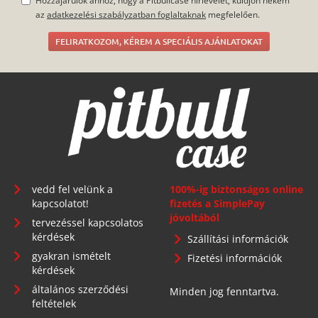
Hozzájárulok ahhoz, hogy a Pitbullcase hírlevelet, küldjön nekem
az
adatkezelési szabályzatban foglaltaknak
megfelelően.
FELIRATKOZOM, KÉREM A SPECIÁLIS AJÁNLATOKAT
vedd fel velünk a
100%-ig biztonságos online
kapcsolatot!
fizetés a SimplePay
jóvoltából
tervezéssel kapcsolatos
kérdések
Szállítási információk
gyakran ismételt
Fizetési információk
kérdések
általános szerződési
Minden jog fenntartva.
feltételek